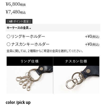
¥
6,800
税抜
¥
7,480
税込
[
68
ポイント進呈 ]
キーケースの金具
(
リングキーホルダー
+
¥
0
税込
必
ナスカンキーホルダー
+
¥
0
税込
須
金具に関しては、２種類からご希望の金具を選択してください。
)
color
pick up