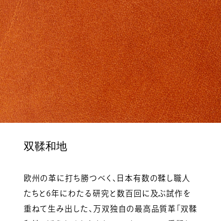
双鞣和地
欧州の革に打ち勝つべく、日本有数の鞣し職人
たちと6年にわたる研究と数百回に及ぶ試作を
重ねて生み出した、万双独自の最高品質革「双鞣