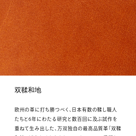
双鞣和地
欧州の革に打ち勝つべく、日本有数の鞣し職人
たちと6年にわたる研究と数百回に及ぶ試作を
重ねて生み出した、万双独自の最高品質革「双鞣