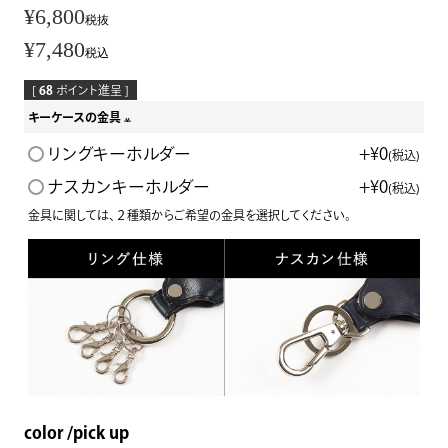
¥
6,800
税抜
¥
7,480
税込
[
68
ポイント進呈 ]
キーケースの金具
(
リングキーホルダー
+
¥
0
税込
必
ナスカンキーホルダー
+
¥
0
税込
須
金具に関しては、２種類からご希望の金具を選択してください。
)
color
pick up