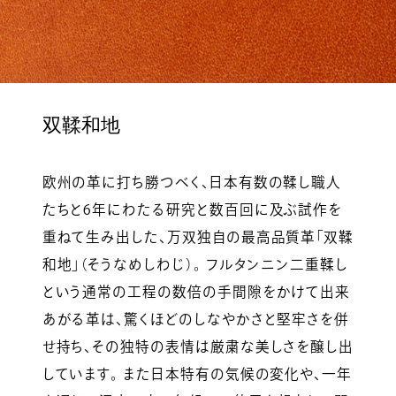
双鞣和地
欧州の革に打ち勝つべく、日本有数の鞣し職人
たちと6年にわたる研究と数百回に及ぶ試作を
重ねて生み出した、万双独自の最高品質革「双鞣
和地」（そうなめしわじ）。 フルタンニン二重鞣し
という通常の工程の数倍の手間隙をかけて出来
あがる革は、驚くほどのしなやかさと堅牢さを併
せ持ち、その独特の表情は厳粛な美しさを醸し出
しています。 また日本特有の気候の変化や、一年