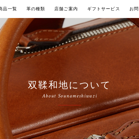
商品一覧
革の種類
店舗ご案内
ギフトサービス
お問
双鞣和地について
About Sounameshiwazi