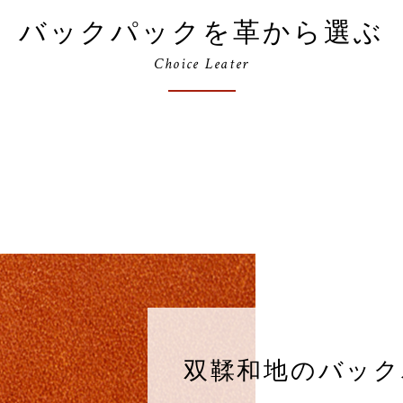
バックパックを革から選ぶ
Choice Leater
双鞣和地のバック