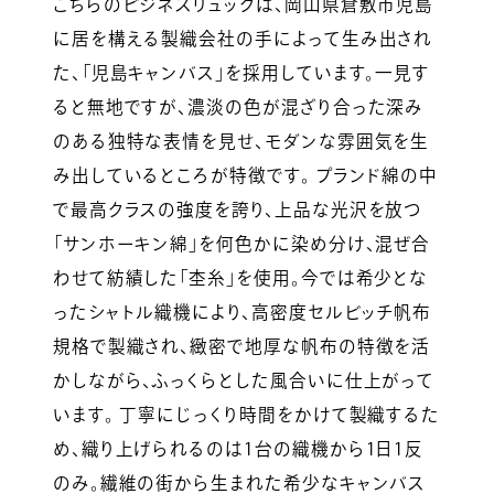
こちらのビジネスリュックは、岡山県倉敷市児島
に居を構える製織会社の手によって生み出され
た、「児島キャンバス」を採用しています。一見す
ると無地ですが、濃淡の色が混ざり合った深み
のある独特な表情を見せ、モダンな雰囲気を生
み出しているところが特徴です。 プランド綿の中
で最高クラスの強度を誇り、上品な光沢を放つ
「サンホーキン綿」を何色かに染め分け、混ぜ合
わせて紡績した「杢糸」を使用。今では希少とな
ったシャトル織機により、高密度セルビッチ帆布
規格で製織され、緻密で地厚な帆布の特徴を活
かしながら、ふっくらとした風合いに仕上がって
います。 丁寧にじっくり時間をかけて製織するた
め、織り上げられるのは1台の織機から1日1反
のみ。繊維の街から生まれた希少なキャンバス