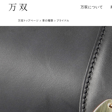
万双について
万双トップページ
革の種類
ブライドル