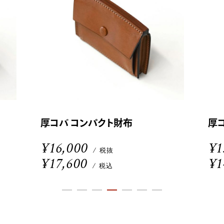
厚コバ コンパクト財布
厚
¥16,000
¥1
/ 税抜
¥17,600
¥1
/ 税込