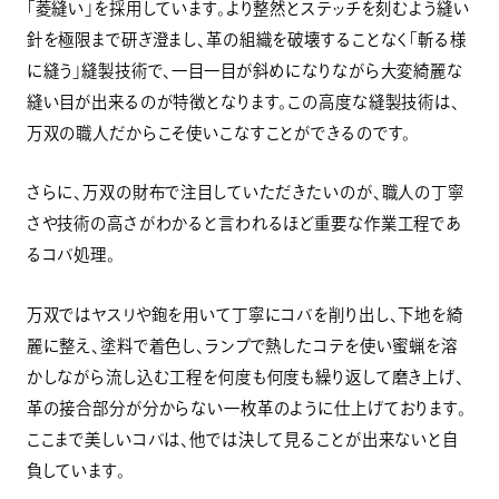
「菱縫い」を採用しています。より整然とステッチを刻むよう縫い
針を極限まで研ぎ澄まし、革の組織を破壊することなく「斬る様
に縫う」縫製技術で、一目一目が斜めになりながら大変綺麗な
縫い目が出来るのが特徴となります。この高度な縫製技術は、
万双の職人だからこそ使いこなすことができるのです。
さらに、万双の財布で注目していただきたいのが、職人の丁寧
さや技術の高さがわかると言われるほど重要な作業工程であ
るコバ処理。
万双ではヤスリや鉋を用いて丁寧にコバを削り出し、下地を綺
麗に整え、塗料で着色し、ランプで熱したコテを使い蜜蝋を溶
かしながら流し込む工程を何度も何度も繰り返して磨き上げ、
革の接合部分が分からない一枚革のように仕上げております。
ここまで美しいコバは、他では決して見ることが出来ないと自
負しています。