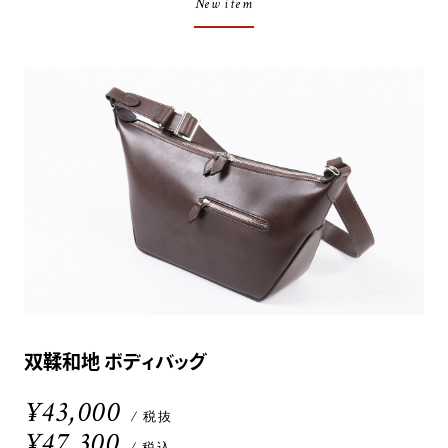
New item
双鞣和地 ボディバッグ
¥43,000
/ 税抜
¥47,300
/ 税込