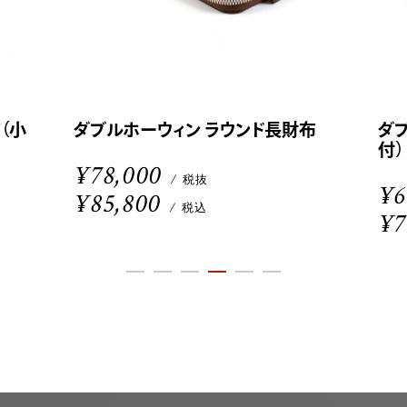
（小
ダブルホーウィン ラウンド長財布
ダ
付）
¥78,000
/ 税抜
¥6
¥85,800
/ 税込
¥7