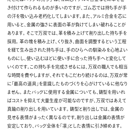
き付けて作られるものが多いのですが、ゴム芯では持ち手が手
の汗を吸い込み老朽化してしまいます。また、アルミ合金を芯に
用いると、金属の強さに表面の革が負けてしまい破れることが
あります。 そこで万双では、革を積み上げて削り出した持ち手を
採用。 革の塊を積み上げ、くり抜き、曲面を調整するという工程
を経て生み出された持ち手は、手のひらへの馴染みを心地よい
ものにし、使い込むほどに使い手に合った持ち手へと変化して
いくのです。この持ち手を完成させるには、万双の職人でも相当
な時間を費やしますが、それでもこだわり続けるのは、万双が常
に「最高の道具」を意識したものづくりを心がけているに他なり
ません。 またバッグに使用する金属についても、鋳型を用いれ
ばコストを抑えて大量生産が可能なのですが、万双ではあえて
真鍮の削り出しを用いています。 鋳型と削り出しでは、金属の
見せる表情がまったく異なるのです。削り出しは金属の表情が
安定しており、バッグ全体を「凛」とした表情に引き締めます。