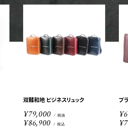
双鞣和地 ビジネスリュック
ブ
¥79,000
¥6
/ 税抜
¥86,900
¥7
/ 税込