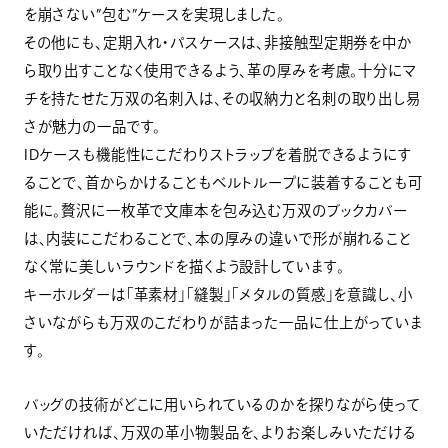
を崩さない”包む”ケースを実現しました。
その他にも、定期入れ・パスケースは、非接触型定期券を中か
ら取り出すことなく使用できるよう、革の厚みを考慮。十分にマ
チを持たせた万双の名刺入は、その収納力と名刺の取り出し易
さが魅力の一品です。
IDケースも機能性にこだわりストラップを着脱できるようにす
ることで、首からかけることもベルトループに装着することも可
能に。贅沢に一枚革で文庫本を包み込む万双のブックカバー
は、内装にこだわることで、本の厚みの違いで形が崩れること
なく常に美しいラウンドを描くよう設計しています。
キーホルダーは「革素材」「縫製」「メタルの質感」を意識し、小
さいながらも万双のこだわりが詰まった一品に仕上がっていま
す。
バッグの技術がどこに用いられているのかを探りながら使って
いただければ、万双の革小物製品を、よりお楽しみいただける