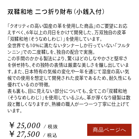
双鞣和地 二つ折り財布（小銭入付）
「クオリティの高い国産の革を使用した商品」のご要望にお応
えすべく、6年以上の月日をかけて開発した、万双独自の皮革
「双鞣和地（そうなめしわじ）」を使用しています。
全世界でも10%に満たないタンナーしか行っていない「フルタ
ンニン」での二度鞣しを、独自の配合で実施。
この手間のかかる製法により、驚くほどのしなやかさと堅牢さ
を併せ持ち、その独特の表情は厳粛な美しさを醸し出していま
す。また、日本特有の気候の変化や一年を通じて湿度の高い気
候での使用を想定して開発された皮革であるため、耐久性にも
優れているのが特徴。
表も裏も、目に見えない部分についても、全てこの「双鞣和地
（そうなめしわじ）」を使用しているぶん、革が厚くなり縫製は数
段と難しくなりますが、熟練の職人が一つ一つ丁寧に仕上げて
います。
￥25,000
/ 税抜
商品ページへ
￥27,500
/ 税込