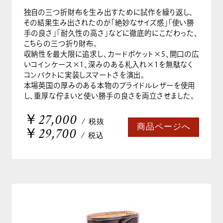
独自の三つ折財布を生み出すために試作を繰り返し、
その結果生み出されたのが「絶妙なサイズ感」「使い勝
手の良さ」「耐久性の高さ」などに徹底的にこだわった、
こちらの三つ折り財布。
収納性を最大限に追求し、カードポケット×5、開口の広
いコインケース×1、深みのある札入れ×1を無駄なく
コンパクトに実装しスマートさを演出。
本場英国の厚みのある本物のブライドルレザーを使用
し、重厚な佇まいと使い勝手の良さを両立させました。
￥27,000
/ 税抜
商品ページへ
￥29,700
/ 税込