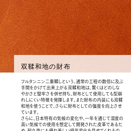
双鞣和地の財布
フルタンニン二重鞣しという、通常の工程の数倍に及ぶ
手間をかけて出来上がる双鞣和地は、驚くほどのしな
やかさと堅牢さを併せ持ち、財布として使用しても型崩
れしにくい特徴を発揮します。また財布の内装にも双鞣
和地を使うことで、さらに財布としての強度を向上させ
ています。
さらに、日本特有の気候の変化や、一年を通じて湿度の
高い気候での使用を想定して開発された皮革であるた
め、耐久性にも優れ美しい経年変化を見せてくれるの