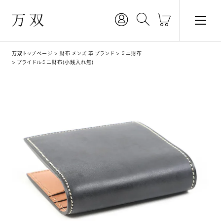
万双トップページ
財布 メンズ 革 ブランド
ミニ財布
ブライドルミニ財布(小銭入れ無)