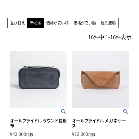
並び替え
新着順
価格が安い順
価格が高い順
優先度順
16
件中
1
-
16
件表示
オールブライドル ラウンド長財
オールブライドル メガネケー
布
ス
¥
42,000
¥
12,000
税抜
税抜