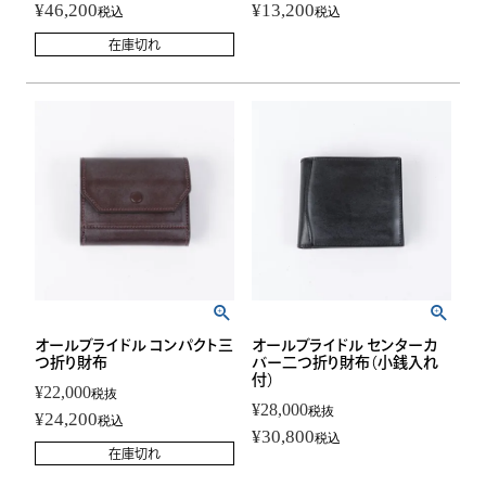
¥
46,200
¥
13,200
税込
税込
在庫切れ
オールブライドル コンパクト三
オールブライドル センターカ
つ折り財布
バー二つ折り財布（小銭入れ
付）
¥
22,000
税抜
¥
28,000
税抜
¥
24,200
税込
¥
30,800
税込
在庫切れ