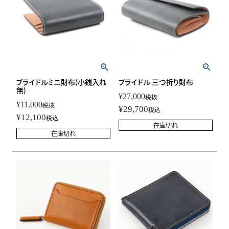
ブライドルミニ財布(小銭入れ
ブライドル 三つ折り財布
無)
¥
27,000
税抜
¥
11,000
税抜
¥
29,700
税込
¥
12,100
税込
在庫切れ
在庫切れ