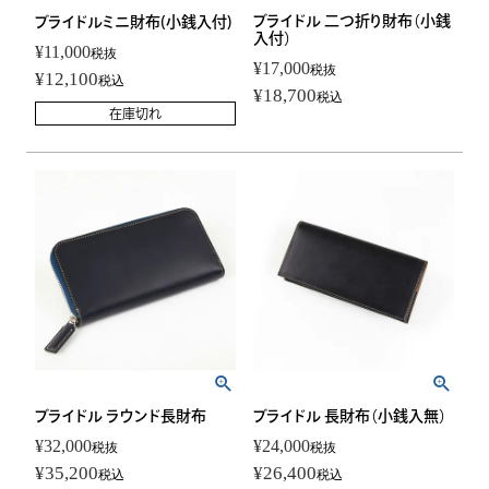
ブライドル 二つ折り財布（小銭
ブライドルミニ財布(小銭入付)
入付）
¥
11,000
税抜
¥
17,000
税抜
¥
12,100
税込
¥
18,700
税込
在庫切れ
ブライドル ラウンド長財布
ブライドル 長財布（小銭入無）
¥
32,000
¥
24,000
税抜
税抜
¥
35,200
¥
26,400
税込
税込