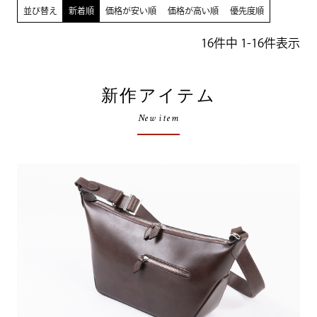
並び替え
新着順
価格が安い順
価格が高い順
優先度順
16
件中
1
-
16
件表示
新作アイテム
New item