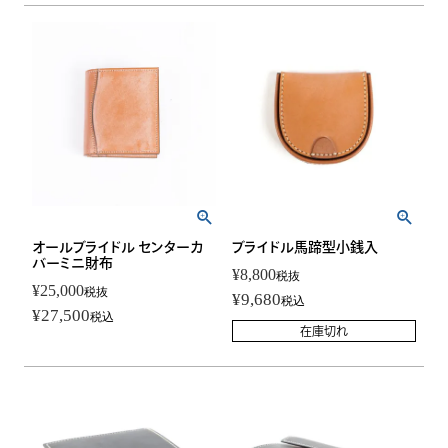
オールブライドル センターカ
ブライドル馬蹄型小銭入
バーミニ財布
¥
8,800
税抜
¥
25,000
税抜
¥
9,680
税込
¥
27,500
税込
在庫切れ