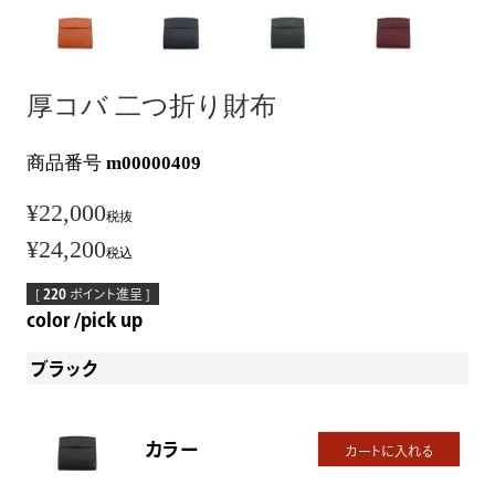
厚コバ 二つ折り財布
商品番号
m00000409
¥
22,000
税抜
¥
24,200
税込
[
220
ポイント進呈 ]
color
pick up
ブラック
カラー
カートに入れる