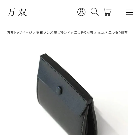
万双トップページ
財布 メンズ 革 ブランド
二つ折り財布
厚コバ 二つ折り財布