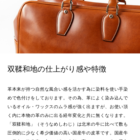
双鞣和地の仕上がり感や特徴
革本来が持つ自然な風合い感を活かす為に染料を使い手染
めで色付けをしております。その為、革によく染み込んで
いるオイル・ワックスのムラ感が強く出ますが、お使い頂
く内に本物の革のみに出る経年変化と共に無くなります。
「双鞣和地」（そうなめしわじ）は北米の牛に比べて数も
圧倒的に少なく希少価値の高い国産牛の皮革です。国産牛