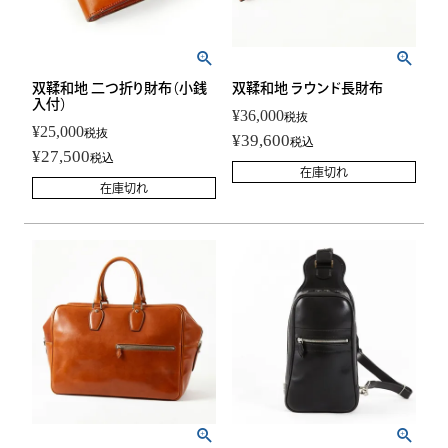
双鞣和地 二つ折り財布（小銭
双鞣和地 ラウンド長財布
入付）
¥
36,000
税抜
¥
25,000
税抜
¥
39,600
税込
¥
27,500
税込
在庫切れ
在庫切れ