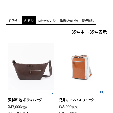
並び替え
新着順
価格が安い順
価格が高い順
優先度順
35
件中
1
-
35
件表示
双鞣和地 ボディバッグ
児島キャンバス リュック
¥
43,000
¥
45,000
税抜
税抜