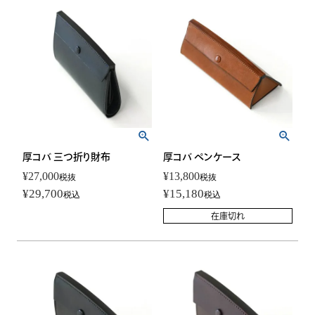
厚コバ 三つ折り財布
厚コバ ペンケース
¥
27,000
¥
13,800
税抜
税抜
¥
29,700
¥
15,180
税込
税込
在庫切れ