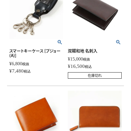
スマートキーケース [プジョー
双鞣和地 名刺入
(A)]
¥
15,000
税抜
¥
6,800
税抜
¥
16,500
税込
¥
7,480
税込
在庫切れ