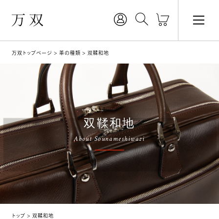
万双トップページ
革の種類
双鞣和地
双鞣和地
About Sounameshiwazi
トップ
双鞣和地