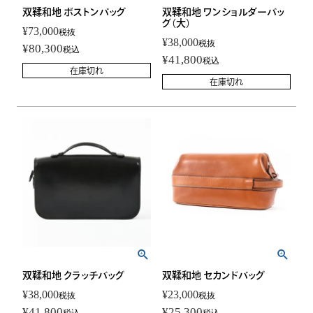
双鞣和地 ボストンバッグ
双鞣和地 ワンショルダーバッ
グ（大）
¥
73,000
税抜
¥
38,000
税抜
¥
80,300
税込
¥
41,800
税込
在庫切れ
在庫切れ
双鞣和地 クラッチバッグ
双鞣和地 セカンドバッグ
¥
38,000
¥
23,000
税抜
税抜
¥
41,800
¥
25,300