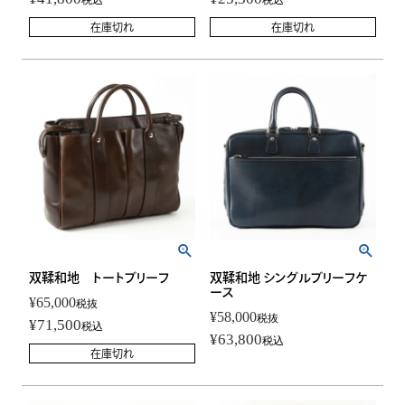
税込
税込
在庫切れ
在庫切れ
双鞣和地 トートブリーフ
双鞣和地 シングルブリーフケ
ース
¥
65,000
税抜
¥
58,000
税抜
¥
71,500
税込
¥
63,800
税込
在庫切れ