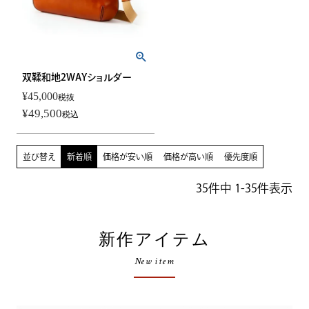
双鞣和地2WAYショルダー
¥
45,000
税抜
¥
49,500
税込
並び替え
新着順
価格が安い順
価格が高い順
優先度順
35
件中
1
-
35
件表示
新作アイテム
New item