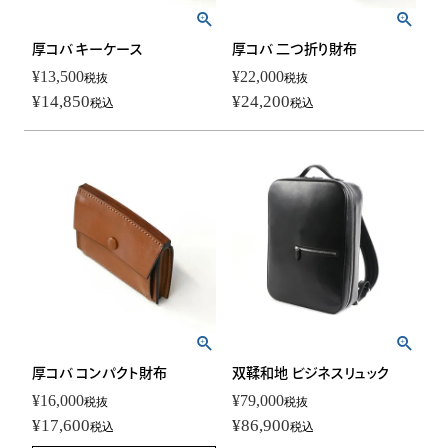
厚コバ キーケース
厚コバ 二つ折り財布
¥
13,500
¥
22,000
税抜
税抜
¥
14,850
¥
24,200
税込
税込
厚コバ コンパクト財布
双鞣和地 ビジネスリュック
¥
16,000
¥
79,000
税抜
税抜
¥
17,600
¥
86,900
税込
税込