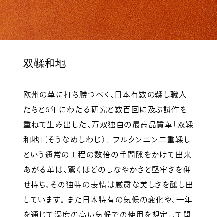
双鞣和地
欧州の革に打ち勝つべく、日本有数の鞣し職人
たちと6年にわたる研究と数百回に及ぶ試作を
重ねて生み出した、万双独自の最高品質革「双鞣
和地」（そうなめしわじ）。 フルタンニン二重鞣し
という通常の工程の数倍の手間隙をかけて出来
あがる革は、驚くほどのしなやかさと堅牢さを併
せ持ち、その独特の表情は厳粛な美しさを醸し出
しています。 また日本特有の気候の変化や、一年
を通じて湿度の高い気候での使用を想定して開