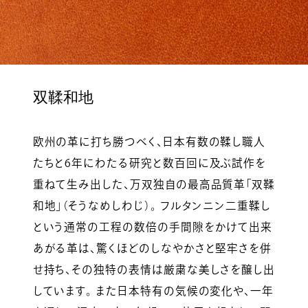
双鞣和地
欧州の革に打ち勝つべく、日本有数の鞣し職人
たちと6年にわたる研究と数百回に及ぶ試作を
重ねて生み出した、万双独自の最高品質革「双鞣
和地」（そうなめしわじ）。 フルタンニン二重鞣し
という通常の工程の数倍の手間隙をかけて出来
あがる革は、驚くほどのしなやかさと堅牢さを併
せ持ち、その独特の表情は厳粛な美しさを醸し出
しています。 また日本特有の気候の変化や、一年