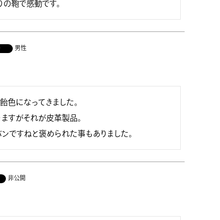
りの鞄で感動です。
男性
者
飴色になってきました。

ますがそれが皮革製品。

ンですねと褒められた事もありました。
非公開