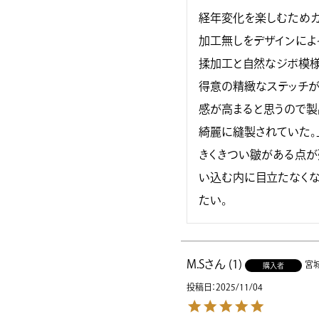
経年変化を楽しむためカ
加工無しをデザインによ
揉加工と自然なジボ模様
得意の精緻なステッチが
感が高まると思うので製
綺麗に縫製されていた。
きくきつい皺がある点が
い込む内に目立たなくな
たい。
M.S
1
宮
購入者
投稿日
2025/11/04