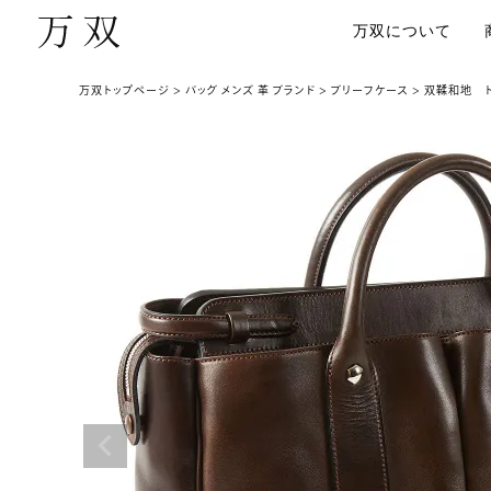
万双について
万双トップページ
バッグ メンズ 革 ブランド
ブリーフケース
双鞣和地 