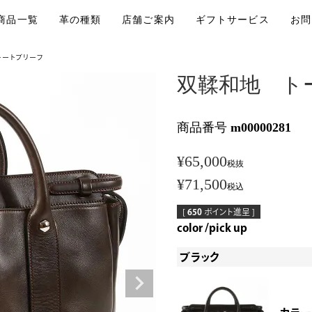
商品一覧
革の種類
店舗ご案内
ギフトサービス
お問
トートブリーフ
双鞣和地 ト
商品番号
m00000281
¥
65,000
税抜
¥
71,500
税込
[
650
ポイント進呈 ]
color
pick up
ブラック