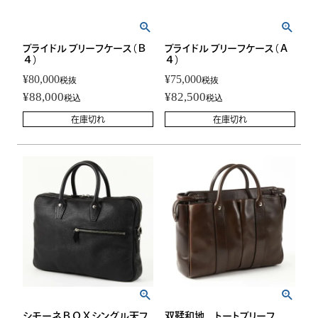
ブライドル ブリーフケース（Ｂ
ブライドル ブリーフケース（Ａ
４）
４）
¥
80,000
¥
75,000
税抜
税抜
¥
88,000
¥
82,500
税込
税込
在庫切れ
在庫切れ
シモーネＢＯＸシングル天フ
双鞣和地 トートブリーフ