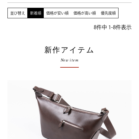
並び替え
新着順
価格が安い順
価格が高い順
優先度順
8
件中
1
-
8
件表示
新作アイテム
New item