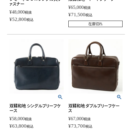
ァスナー
¥
65,000
税抜
¥
48,000
税抜
¥
71,500
税込
¥
52,800
税込
在庫切れ
双鞣和地 シングルブリーフケ
双鞣和地 ダブルブリーフケー
ース
ス
¥
58,000
¥
67,000
税抜
税抜
¥
63,800
¥
73,700
税込
税込