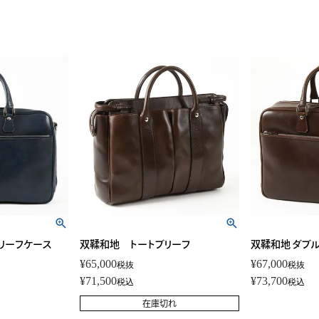
リーフケース
双鞣和地 トートブリーフ
双鞣和地 ダブ
¥
65,000
¥
67,000
税抜
税抜
¥
71,500
¥
73,700
税込
税込
在庫切れ