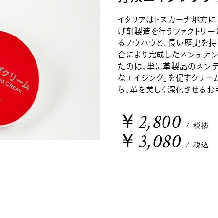
イタリアはトスカーナ地方
げ剤製造を行うファクトリ
るノウハウと、長い歴史を
合により完成したメンテナン
たのは、単に革製品のメンテ
なエイジング」を促すクリー
ら、革を美しく深化させるお
￥2,800
/ 税抜
￥3,080
/ 税込