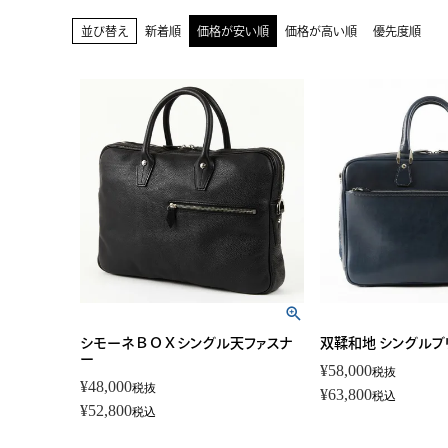
並び替え
新着順
価格が安い順
価格が高い順
優先度順
シモーネＢＯＸシングル天ファスナ
双鞣和地 シングルブ
ー
¥
58,000
税抜
¥
48,000
税抜
¥
63,800
税込
¥
52,800
税込