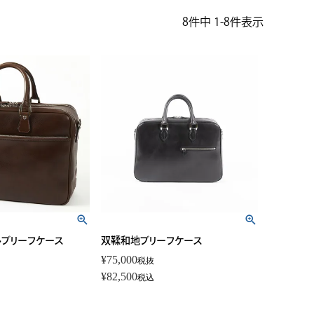
8
件中
1
-
8
件表示
ルブリーフケース
双鞣和地ブリーフケース
¥
75,000
税抜
¥
82,500
税込