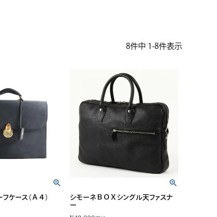
8
件中
1
-
8
件表示
ーフケース（Ａ４）
シモーネＢＯＸシングル天ファスナ
ー