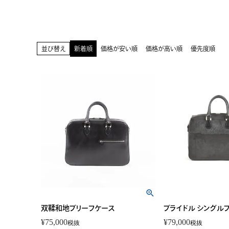
並び替え
新着順
価格が安い順
価格が高い順
優先度順
双鞣和地ブリーフケース
ブライドル シングル
¥
75,000
¥
79,000
税抜
税抜