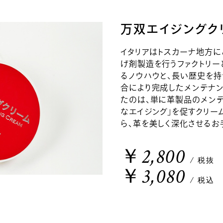
万双エイジングク
イタリアはトスカーナ地方
げ剤製造を行うファクトリ
るノウハウと、長い歴史を
合により完成したメンテナン
たのは、単に革製品のメンテ
なエイジング」を促すクリー
ら、革を美しく深化させるお
￥2,800
/ 税抜
￥3,080
/ 税込