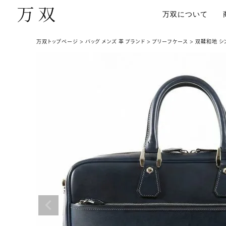
万双について
万双トップページ
バッグ メンズ 革 ブランド
ブリーフケース
双鞣和地 シ