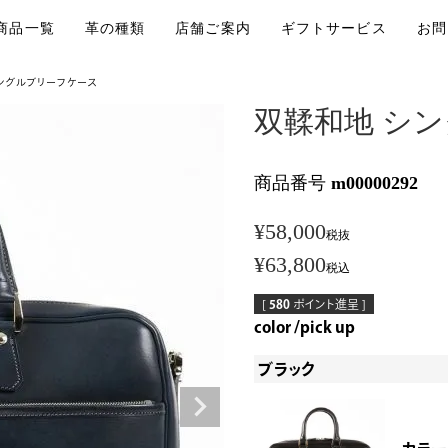
商品一覧
革の種類
店舗ご案内
ギフトサービス
お問
ングルブリーフケース
双鞣和地 シ
商品番号
m00000292
¥
58,000
税抜
¥
63,800
税込
[
580
ポイント進呈 ]
color
pick up
ブラック