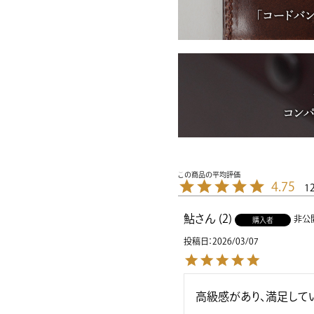
4.75
1
鮎
2
非公
購入者
投稿日
2026/03/07
高級感があり、満足して