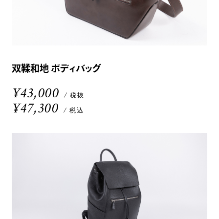
双鞣和地 ボディバッグ
¥43,000
/ 税抜
¥47,300
/ 税込