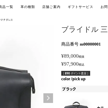
商品一覧
革の種類
店舗ご案内
ギフトサービス
お問
つマチダレス
ブライドル 
商品番号
m00000001
¥
89,000
税抜
¥
97,900
税込
[
890
ポイント進呈 ]
color
pick up
ブラック