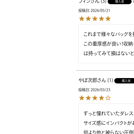
フィン
3
購入者
投稿日
2026/05/21
これまで様々なバッグを
この重厚感が良い！収納
は持ってみて損はないと
やぽ次郎
1
購入者
投稿日
2026/03/23
ずっと憧れていたダレスバ
サイズ感にインパクトがあ
何より他と被らない圧倒