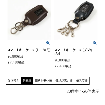
スマートキーケース [トヨタ(B)]
スマートキーケース [プジョー
(A)]
¥
6,800
税抜
¥
6,800
税抜
¥
7,480
税込
¥
7,480
税込
並び替え
新着順
価格が安い順
価格が高い順
優先度順
20
件中
1
-
20
件表示