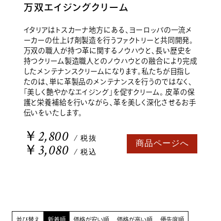
万双エイジングクリーム
イタリアはトスカーナ地方にある、ヨーロッパの一流メ
ーカーの仕上げ剤製造を行うファクトリーと共同開発。
万双の職人が持つ革に関するノウハウと、長い歴史を
持つクリーム製造職人とのノウハウとの融合により完成
したメンテナンスクリームになります。私たちが目指し
たのは、単に革製品のメンテナンスを行うのではなく、
「美しく艶やかなエイジング」を促すクリーム。 皮革の保
護と栄養補給を行いながら、革を美しく深化させるお手
伝いをいたします。
￥2,800
/ 税抜
商品ページへ
￥3,080
/ 税込
並び替え
新着順
価格が安い順
価格が高い順
優先度順