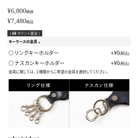
¥
6,800
税抜
¥
7,480
税込
[
68
ポイント進呈 ]
キーケースの金具
(
リングキーホルダー
+
¥
0
税込
必
ナスカンキーホルダー
+
¥
0
税込
須
金具に関しては、２種類からご希望の金具を選択してください。
)