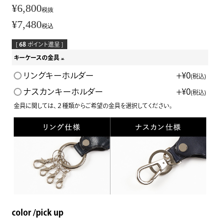
¥
6,800
税抜
¥
7,480
税込
[
68
ポイント進呈 ]
キーケースの金具
(
リングキーホルダー
+
¥
0
税込
必
ナスカンキーホルダー
+
¥
0
税込
須
金具に関しては、２種類からご希望の金具を選択してください。
)
color
pick up