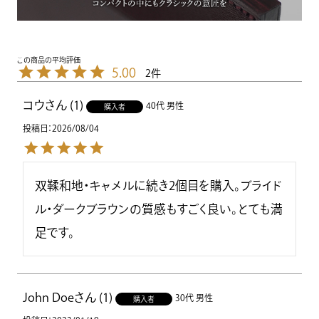
5.00
2
コウ
1
40代
男性
購入者
投稿日
2026/08/04
双鞣和地・キャメルに続き2個目を購入。ブライド
ル・ダークブラウンの質感もすごく良い。とても満
John Doe
1
30代
男性
購入者