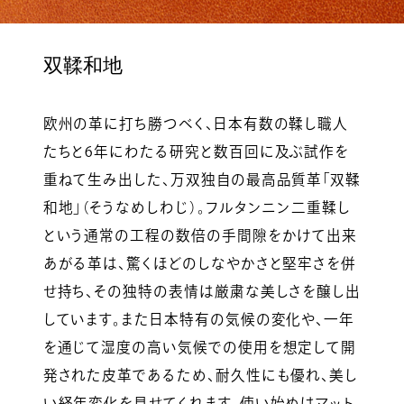
双鞣和地
欧州の革に打ち勝つべく、日本有数の鞣し職人
たちと6年にわたる研究と数百回に及ぶ試作を
重ねて生み出した、万双独自の最高品質革「双鞣
和地」（そうなめしわじ）。フルタンニン二重鞣し
という通常の工程の数倍の手間隙をかけて出来
あがる革は、驚くほどのしなやかさと堅牢さを併
せ持ち、その独特の表情は厳粛な美しさを醸し出
しています。また日本特有の気候の変化や、一年
を通じて湿度の高い気候での使用を想定して開
発された皮革であるため、耐久性にも優れ、美し
い経年変化を見せてくれます。使い始めはマット