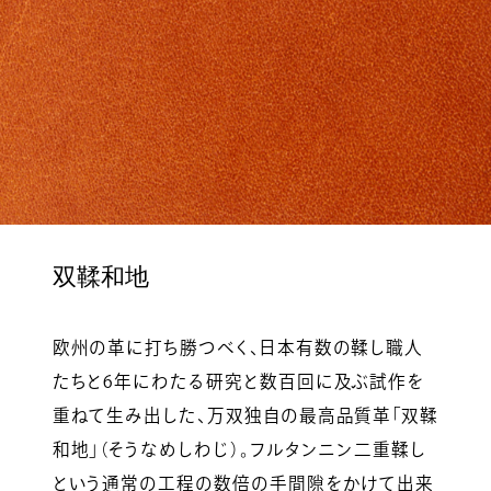
双鞣和地
欧州の革に打ち勝つべく、日本有数の鞣し職人
たちと6年にわたる研究と数百回に及ぶ試作を
重ねて生み出した、万双独自の最高品質革「双鞣
和地」（そうなめしわじ）。フルタンニン二重鞣し
という通常の工程の数倍の手間隙をかけて出来