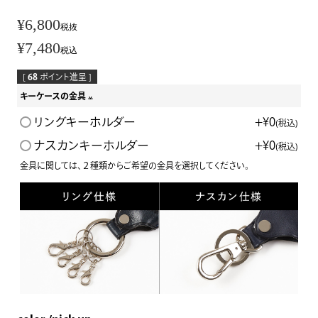
¥
6,800
税抜
¥
7,480
税込
[
68
ポイント進呈 ]
キーケースの金具
(
リングキーホルダー
+
¥
0
税込
必
ナスカンキーホルダー
+
¥
0
税込
須
金具に関しては、２種類からご希望の金具を選択してください。
)