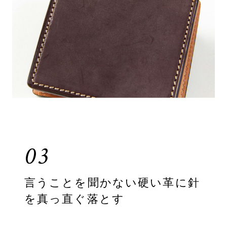
03
言うことを聞かない硬い革に針
を真っ直ぐ落とす