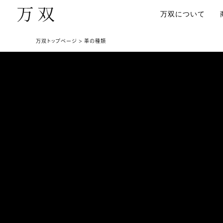
万双について
万双トップページ
革の種類