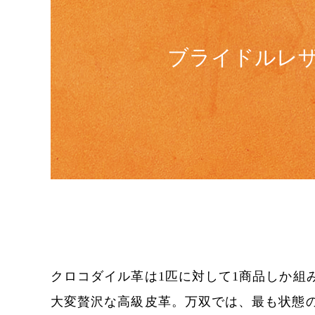
ブライドルレ
クロコダイル革は1匹に対して1商品しか組
大変贅沢な高級皮革。万双では、最も状態