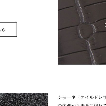
ちら
シモーネ（オイルドレ
の内側から表革に現れ