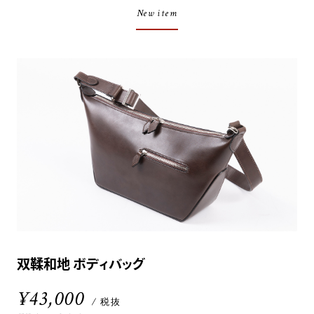
New item
双鞣和地 ボディバッグ
¥43,000
/ 税抜