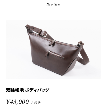
New item
双鞣和地 ボディバッグ
¥43,000
/ 税抜