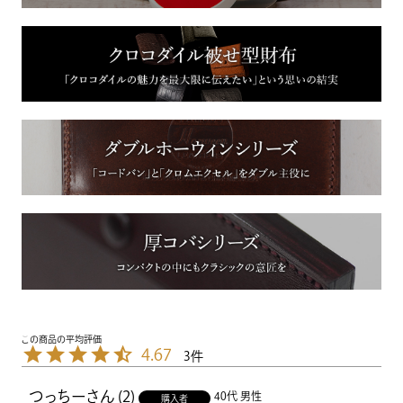
4.67
3
つっちー
2
40代
男性
購入者