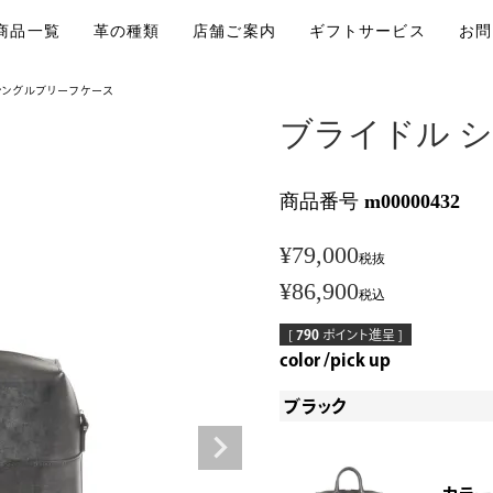
商品一覧
革の種類
店舗ご案内
ギフトサービス
お問
シングルブリーフケース
ブライドル 
商品番号
m00000432
¥
79,000
税抜
¥
86,900
税込
[
790
ポイント進呈 ]
color
pick up
ブラック