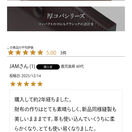
5.00
3
JAM
1
鹿児島県
40代
購入者
投稿日
2025/12/14
購入して約2年経ちました。

財布の作りはとても素晴らしく、新品同様縫製も
美しいまままです。革も使い込んでいくうちに柔
らかくなり、とても使い易くなりました。
