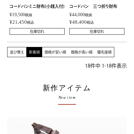
コードバンミニ財布(小銭入付)
コードバン 三つ折り財布
¥
19,500
¥
44,000
税抜
税抜
¥
21,450
¥
48,400
税込
税込
在庫切れ
在庫切れ
並び替え
新着順
価格が安い順
価格が高い順
優先度順
18
件中
1
-
18
件表示
新作アイテム
New item