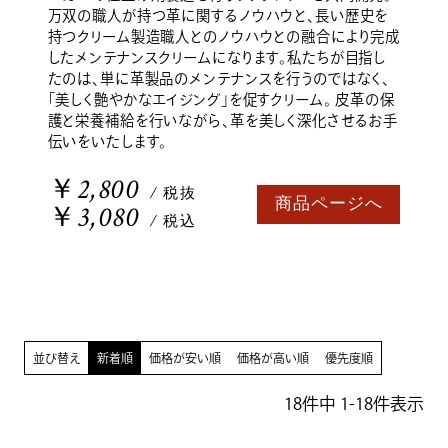
万双の職人が持つ革に関するノウハウと、長い歴史を
持つクリーム製造職人とのノウハウとの融合により完成
したメンテナンスクリームになります。私たちが目指し
たのは、単に革製品のメンテナンスを行うのではなく、
「美しく艶やかなエイジング」を促すクリーム。 皮革の保
護と栄養補給を行いながら、革を美しく深化させるお手
伝いをいたします。
￥2,800
/ 税抜
商品ページへ
￥3,080
/ 税込
並び替え
新着順
価格が安い順
価格が高い順
優先度順
18
件中
1
-
18
件表示