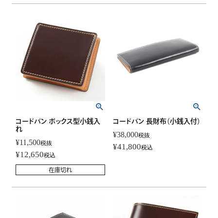
コードバン ボックス型小銭入
コードバン 長財布（小銭入付）
れ
¥
38,000
税抜
¥
11,500
税抜
¥
41,800
税込
¥
12,650
税込
在庫切れ