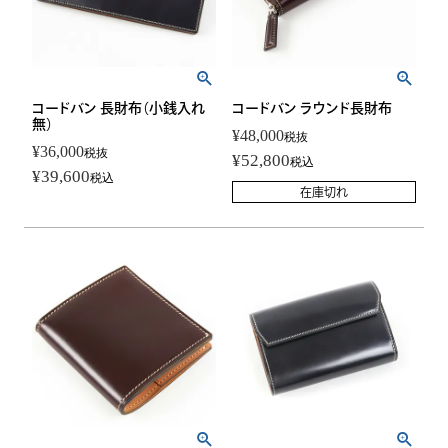
コードバン 長財布（小銭入れ
コードバン ラウンド長財布
無）
¥
48,000
税抜
¥
36,000
税抜
¥
52,800
税込
¥
39,600
税込
在庫切れ