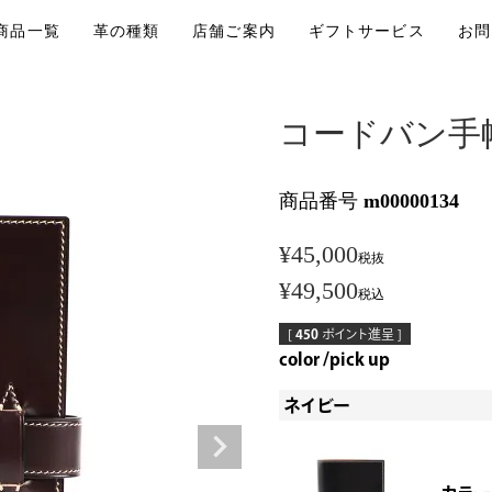
商品一覧
革の種類
店舗ご案内
ギフトサービス
お問
コードバン手
商品番号
m00000134
¥
45,000
税抜
¥
49,500
税込
[
450
ポイント進呈 ]
color
pick up
ネイビー