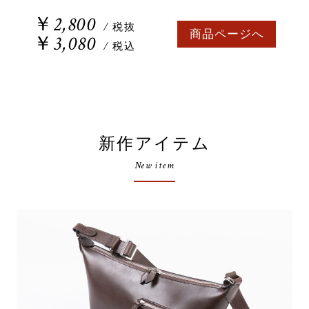
￥2,800
/ 税抜
商品ページへ
￥3,080
/ 税込
新作アイテム
New item