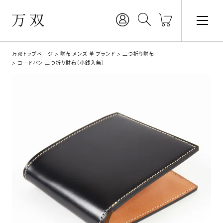
万双トップページ
財布 メンズ 革 ブランド
二つ折り財布
コードバン 二つ折り財布（小銭入無）