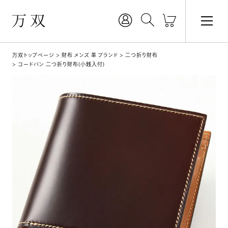
万双トップページ
財布 メンズ 革 ブランド
二つ折り財布
コードバン 二つ折り財布(小銭入付)