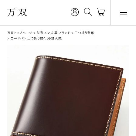
万双トップページ
財布 メンズ 革 ブランド
二つ折り財布
コードバン 二つ折り財布(小銭入付)