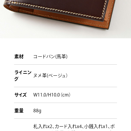
素材
コードバン(馬革)
ライニン
ヌメ革(ベージュ）
グ
サイズ
W11.0/H10.0（cm）
重量
88g
札入れx2、カード入れx4、小銭入れx1、ポ