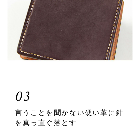
03
言うことを聞かない硬い革に針
を真っ直ぐ落とす