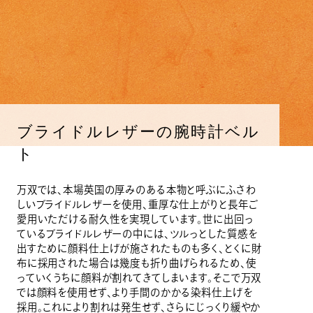
ブライドルレザーの腕時計ベル
ト
万双では、本場英国の厚みのある本物と呼ぶにふさわ
しいブライドルレザーを使用、重厚な仕上がりと長年ご
愛用いただける耐久性を実現しています。世に出回っ
ているブライドルレザーの中には、ツルっとした質感を
出すために顔料仕上げが施されたものも多く、とくに財
布に採用された場合は幾度も折り曲げられるため、使
っていくうちに顔料が割れてきてしまいます。そこで万双
では顔料を使用せず、より手間のかかる染料仕上げを
採用。これにより割れは発生せず、さらにじっくり緩やか