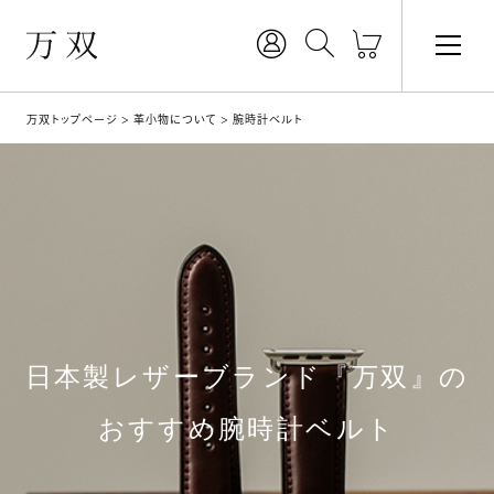
万双トップページ
革小物について
腕時計ベルト
日本製レザーブランド『万双』の
おすすめ腕時計ベルト