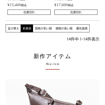
¥
15,400
¥
17,600
税込
税込
在庫切れ
在庫切れ
並び替え
新着順
価格が安い順
価格が高い順
優先度順
14
件中
1
-
14
件表示
新作アイテム
New item