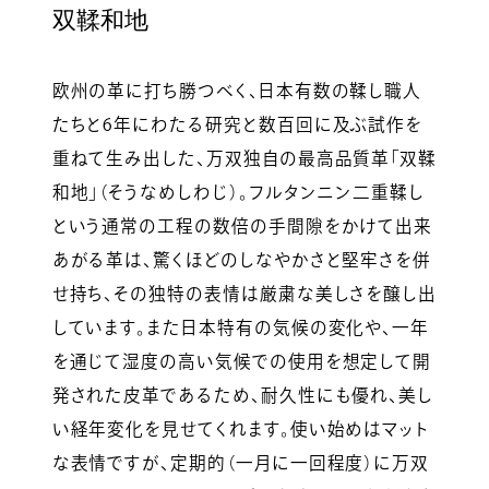
双鞣和地
欧州の革に打ち勝つべく、日本有数の鞣し職人
たちと6年にわたる研究と数百回に及ぶ試作を
重ねて生み出した、万双独自の最高品質革「双鞣
和地」（そうなめしわじ）。フルタンニン二重鞣し
という通常の工程の数倍の手間隙をかけて出来
あがる革は、驚くほどのしなやかさと堅牢さを併
せ持ち、その独特の表情は厳粛な美しさを醸し出
しています。また日本特有の気候の変化や、一年
を通じて湿度の高い気候での使用を想定して開
発された皮革であるため、耐久性にも優れ、美し
い経年変化を見せてくれます。使い始めはマット
な表情ですが、定期的（一月に一回程度）に万双