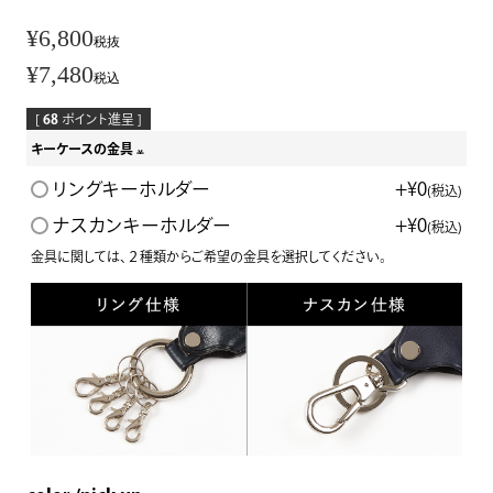
¥
6,800
税抜
¥
7,480
税込
[
68
ポイント進呈 ]
キーケースの金具
(
リングキーホルダー
+
¥
0
税込
必
ナスカンキーホルダー
+
¥
0
税込
須
金具に関しては、２種類からご希望の金具を選択してください。
)