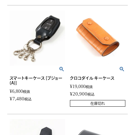
スマートキーケース [プジョー
クロコダイル キーケース
(A)]
¥
19,000
税抜
¥
6,800
税抜
¥
20,900
税込
¥
7,480
税込
在庫切れ