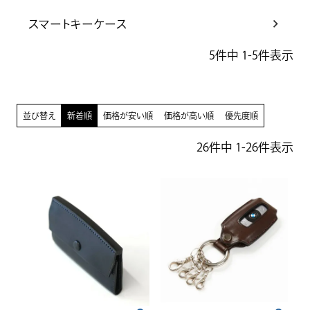
スマートキーケース
5
件中
1
-
5
件表示
並び替え
新着順
価格が安い順
価格が高い順
優先度順
26
件中
1
-
26
件表示