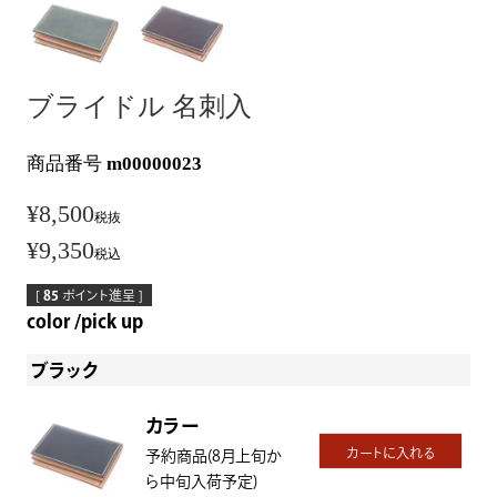
ブライドル 名刺入
商品番号
m00000023
¥
8,500
税抜
¥
9,350
税込
[
85
ポイント進呈 ]
color
pick up
ブラック
カラー
カートに入れる
予約商品(8月上旬か
ら中旬入荷予定)