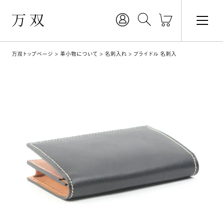
万双トップページ
革小物について
名刺入れ
ブライドル 名刺入