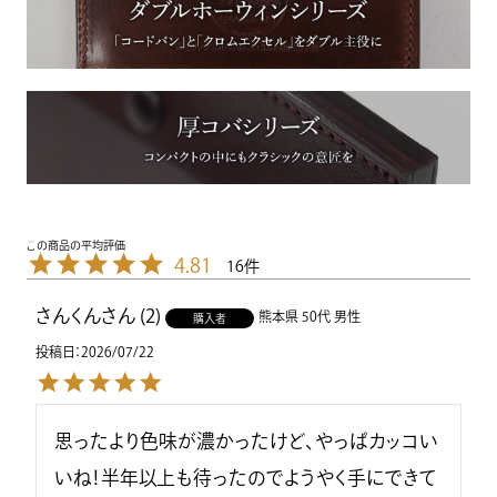
4.81
16
さんくん
2
熊本県
50代
男性
購入者
投稿日
2026/07/22
思ったより色味が濃かったけど、やっぱカッコい
いね！半年以上も待ったのでようやく手にできて