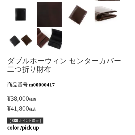
ダブルホーウィン センターカバー
二つ折り財布
商品番号
m00000417
¥
38,000
税抜
¥
41,800
税込
[
380
ポイント進呈 ]
color
pick up