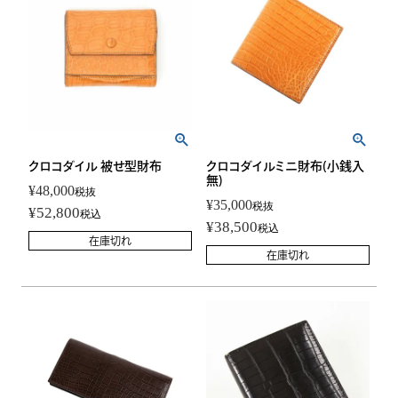
クロコダイル 被せ型財布
クロコダイルミニ財布(小銭入
無)
¥
48,000
税抜
¥
35,000
税抜
¥
52,800
税込
¥
38,500
税込
在庫切れ
在庫切れ