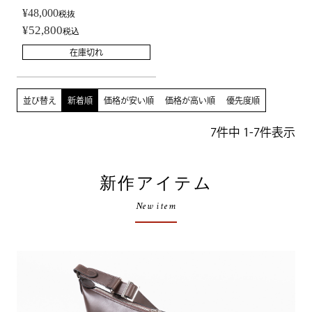
¥
48,000
税抜
¥
52,800
税込
在庫切れ
並び替え
新着順
価格が安い順
価格が高い順
優先度順
7
件中
1
-
7
件表示
新作アイテム
New item