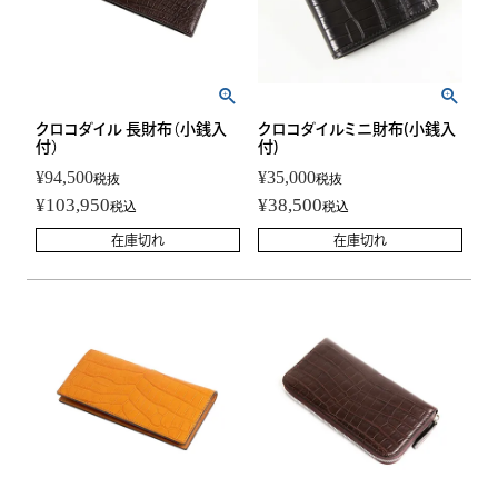
クロコダイル 長財布（小銭入
クロコダイルミニ財布(小銭入
付）
付)
¥
94,500
¥
35,000
税抜
税抜
¥
103,950
¥
38,500
税込
税込
在庫切れ
在庫切れ