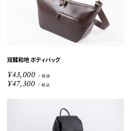
双鞣和地 ボディバッグ
¥43,000
/ 税抜
¥47,300
/ 税込