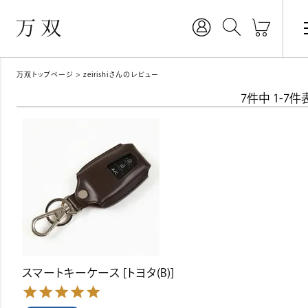
万双トップページ
zeirishiさんのレビュー
7
件中
1
-
7
件
スマートキーケース [トヨタ(B)]