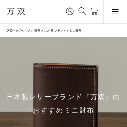
万双トップページ
財布 メンズ 革 ブランド
ミニ財布
日本製レザーブランド『万双』の
おすすめミニ財布