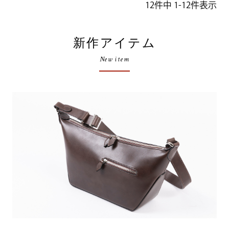
12
件中
1
-
12
件表示
新作アイテム
New item