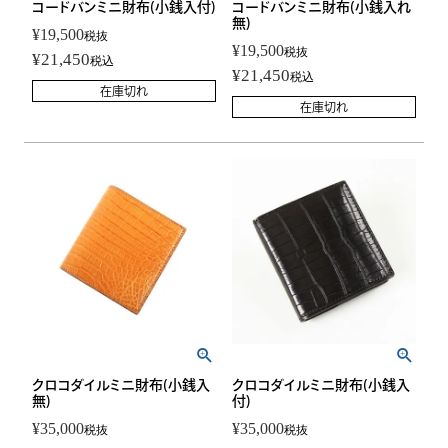
コードバンミニ財布(小銭入付)
コードバンミニ財布(小銭入れ
無)
¥
19,500
税抜
¥
19,500
税抜
¥
21,450
税込
¥
21,450
税込
在庫切れ
在庫切れ
クロコダイルミニ財布(小銭入
クロコダイルミニ財布(小銭入
無)
付)
¥
35,000
¥
35,000
税抜
税抜