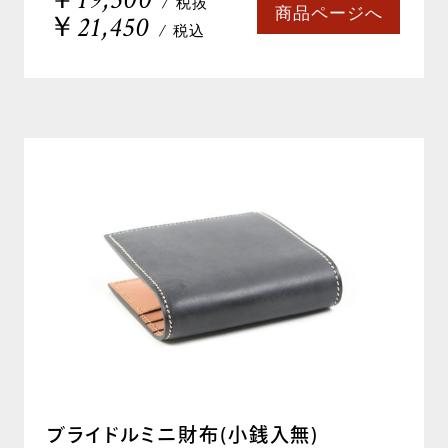
/ 税抜
商品ページへ
￥21,450
/ 税込
ブライドルミニ財布(小銭入無)