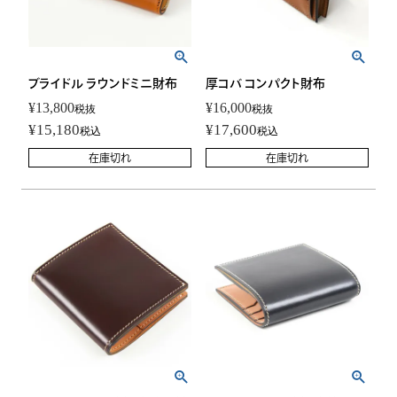
ブライドル ラウンドミニ財布
厚コバ コンパクト財布
¥
13,800
¥
16,000
税抜
税抜
¥
15,180
¥
17,600
税込
税込
在庫切れ
在庫切れ