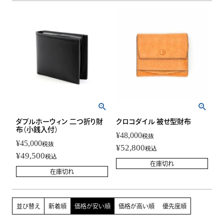
ダブルホーウィン 二つ折り財
クロコダイル 被せ型財布
布（小銭入付）
¥
48,000
税抜
¥
45,000
税抜
¥
52,800
税込
¥
49,500
税込
在庫切れ
在庫切れ
並び替え
新着順
価格が安い順
価格が高い順
優先度順