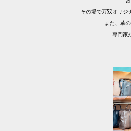
お
その場で万双オリジ
また、革の
専門家