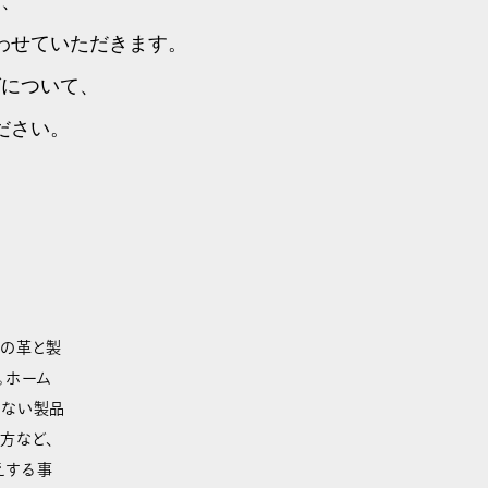
ば、
わせていただきます。
グについて、
ださい。
高の革と製
。ホーム
きない製品
方など、
えする事