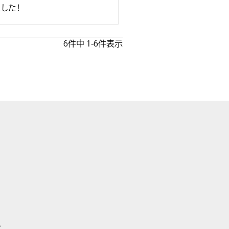
した！
6
件中
1
-
6
件表示