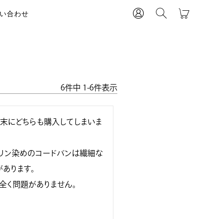
い合わせ
6
件中
1
-
6
件表示
末にどちらも購入してしまいま
リン染めのコードバンは繊細な
ります。

く問題がありません。
