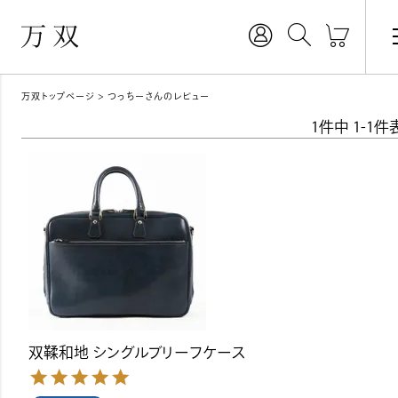
万双トップページ
つっちーさんのレビュー
1
件中
1
-
1
件
双鞣和地 シングルブリーフケース